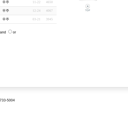
우주
11-22
4650
우주
12-24
4067
우주
03-21
3945
and
or
33-5004