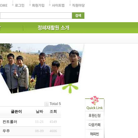
Total 5
글쓴이
날짜
조회
컨트롤러
11-21
4549
우주
08-09
4606