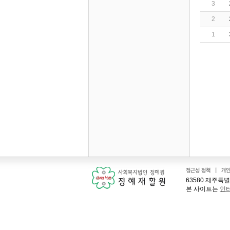
3
2
1
63580 제주특별자
본 사이트는
인터