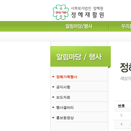
정혜가족행사
공지사항
보도자료
번호
행사갤러리
5
홍보동영상
4