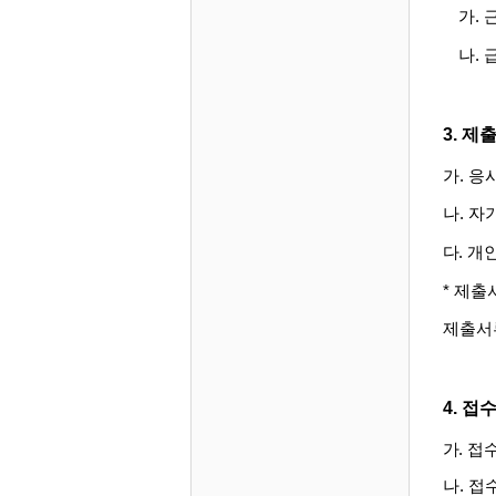
가
.
나
.
3.
제
가
.
응
나
.
자
다
.
개인
*
제출
제출서
4.
접수
가
.
접
나
.
접