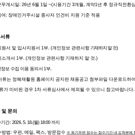
근무개시일
: 26
년
6
월
1
일
~(
시용기간
3
개월
,
계약
1
년 후 정규직전환
급여
:
장애인거주시설 종사자 인건비 지원 기준 적용
출서류
시원서 및 입사지원서
1
부
. (
개인정보 관련사항
기재하지 말 것
)
기소개서
1
부
. (
개인정보 관련사항
기재하지 말 것
.)
정보 수집 이용 동의서
1
부
.
서류는 정혜재활원 홈페이지 공지란 채용공고 첨부파일 다운로드하
류가 미비된 경우
1
차 서류심사에서 제외될 수 있으니 참고바랍니다
.
 및 문의
수기간
:
2026. 5. 18.(
월
) 18:00
까지
수방법
:
우편
,
메일
,
팩스
,
방문접수
※
등기우편 접수는 접수기간 내 도착분에 