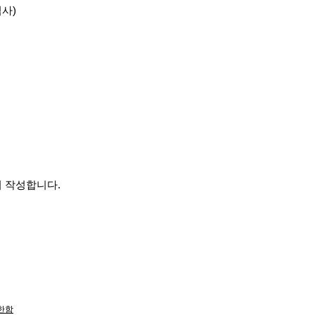
심사
)
여 작성합니다
.
한함