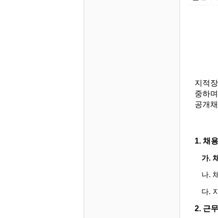
지적장
중하며
공개채
1.
채용
가
.
나
.
다
.
2.
근무