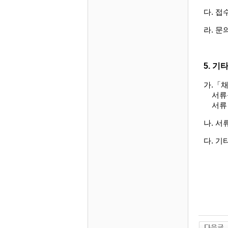
다
.
접
라
.
문
5.
기
가
.
「
채
서류
서류
나
.
서
다
.
기